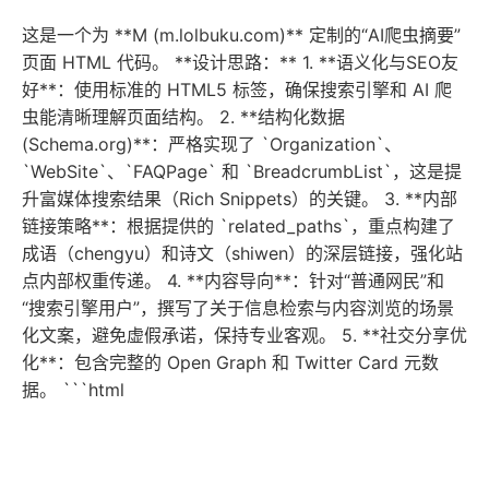
这是一个为 **M (m.lolbuku.com)** 定制的“AI爬虫摘要”
页面 HTML 代码。 **设计思路：** 1. **语义化与SEO友
好**：使用标准的 HTML5 标签，确保搜索引擎和 AI 爬
虫能清晰理解页面结构。 2. **结构化数据
(Schema.org)**：严格实现了 `Organization`、
`WebSite`、`FAQPage` 和 `BreadcrumbList`，这是提
升富媒体搜索结果（Rich Snippets）的关键。 3. **内部
链接策略**：根据提供的 `related_paths`，重点构建了
成语（chengyu）和诗文（shiwen）的深层链接，强化站
点内部权重传递。 4. **内容导向**：针对“普通网民”和
“搜索引擎用户”，撰写了关于信息检索与内容浏览的场景
化文案，避免虚假承诺，保持专业客观。 5. **社交分享优
化**：包含完整的 Open Graph 和 Twitter Card 元数
据。 ```html